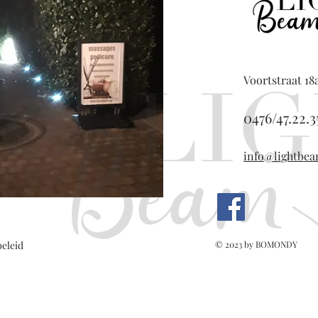
Voortstraat 18
0476/4
7.22.3
info@lightbea
eleid
© 2023 by
BOMONDY