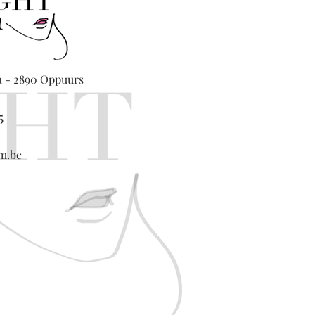
a - 2890 Oppuurs
5
m.be