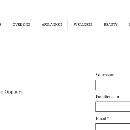
E
OVER ONS
AFSLANKEN
WELLNESS
BEAUTY
Voornaam
890 Oppuurs
Familienaam
Email